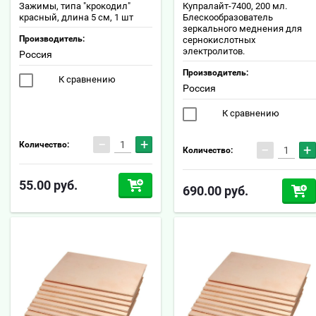
Зажимы, типа "крокодил"
Купралайт-7400, 200 мл.
красный, длина 5 см, 1 шт
Блескообразователь
зеркального меднения для
Производитель:
сернокислотных
электролитов.
Россия
Производитель:
К сравнению
Россия
К сравнению
−
+
Количество:
−
+
Количество:
55.00
руб.
690.00
руб.