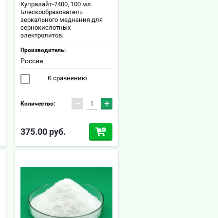
Купралайт-7400, 100 мл.
Блескообразователь
зеркального меднения для
сернокислотных
электролитов.
Производитель:
Россия
К сравнению
−
+
Количество:
375.00
руб.