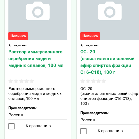
Новинка
Новинка
Артикул:
нет
Артикул:
нет
Раствор иммерсионного
ОС- 20
серебрения меди и
(оксиэтиленгликолевый
медных сплавов, 100 мл
эфир спиртов фракции
С16-С18), 100 г
Раствор иммерсионного
ОС- 20
серебрения меди и медных
(оксиэтиленгликолевый эфир
сплавов, 100 мл
спиртов фракции С16-С18),
100 г
Производитель:
Производитель:
Россия
Россия
К сравнению
К сравнению