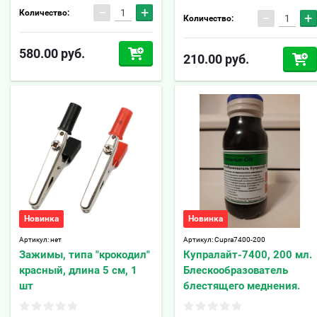
−
+
Количество:
−
+
Количество:
580.00
руб.
210.00
руб.
Новинка
Новинка
Артикул:
нет
Артикул:
Cupra7400-200
Зажимы, типа "крокодил"
Купралайт-7400, 200 мл.
красный, длина 5 см, 1
Блескообразователь
шт
блестящего меднения.