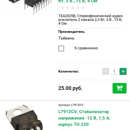
Вт, 3 В…15 В, 4 Ом
TEA2025B, Стереофонический аудио
усилитель 2 канала 2,3 Вт, 3 В…15 В,
4 Ом
Производитель:
Тайвань
К сравнению
−
+
Количество:
25.00
руб.
Артикул:
L7912CV
L7912CV, Стабилизатор
напряжения -12 В, 1,5 А,
корпус TO-220