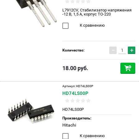
L7912CV, Стабилизатор напряжения
-12 В, 1,5 А, корпус TO-220
К сравнению
−
+
Количество:
18.00
руб.
Артикул:
HD74LS00P
HD74LS00P
HD74LS00P
Производитель:
Hitachi
К сравнению