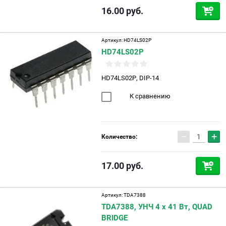
16.00
руб.
Артикул:
HD74LS02P
HD74LS02P
HD74LS02P, DIP-14
К сравнению
−
+
Количество:
17.00
руб.
Артикул:
TDA7388
TDA7388, УНЧ 4 х 41 Вт, QUAD
BRIDGE