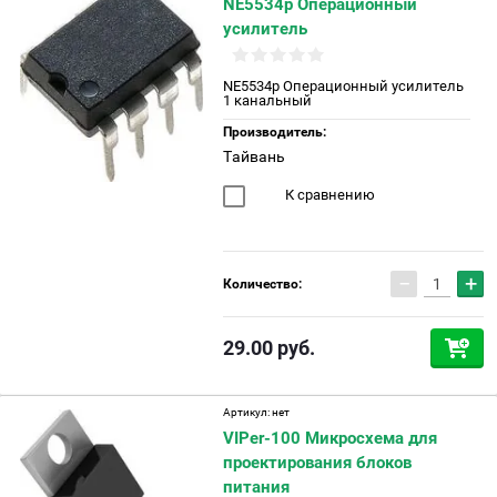
NE5534р Операционный
усилитель
NE5534р Операционный усилитель
1 канальный
Производитель:
Тайвань
К сравнению
−
+
Количество:
29.00
руб.
Артикул:
нет
VIPer-100 Микросхема для
проектирования блоков
питания