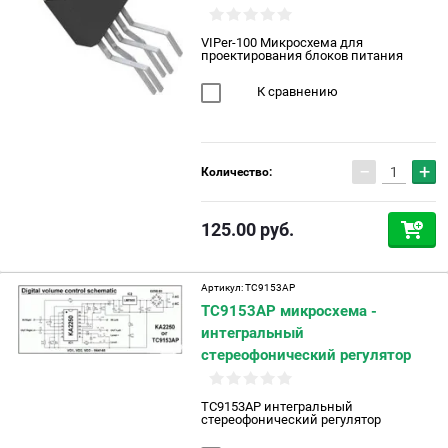
VIPer-100 Микросхема для
проектирования блоков питания
К сравнению
−
+
Количество:
125.00
руб.
Артикул:
TC9153AP
TC9153AP микросхема -
интегральный
стереофонический регулятор
TC9153AP интегральный
стереофонический регулятор