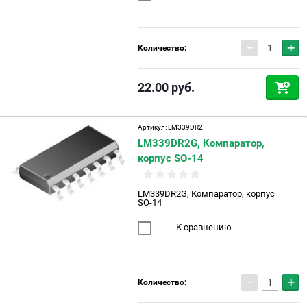
−
+
Количество:
22.00
руб.
Артикул:
LM339DR2
LM339DR2G, Компаратор,
корпус SO-14
LM339DR2G, Компаратор, корпус
SO-14
К сравнению
−
+
Количество: