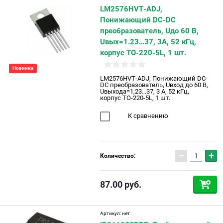
LM2576HVT-ADJ,
Понижающий DC-DC
преобразователь, Uдо 60 В,
Uвых=1.23…37, 3А, 52 кГц,
корпус TO-220-5L, 1 шт.
Новинка
LM2576HVT-ADJ, Понижающий DC-
DC преобразователь, Uвход до 60 В,
Uвыхода=1,23…37, 3 А, 52 кГц,
корпус TO-220-5L, 1 шт.
К сравнению
−
+
Количество:
87.00
руб.
Артикул:
нет