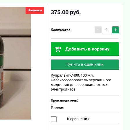
Новинка
375.00
руб.
−
+
Количество:
Добавить в корзину
Купить в один клик
Купралайт-7400, 100 мл.
Блескообразователь зеркального
меднения для сернокислотных
электролитов.
Производитель:
Россия
К сравнению