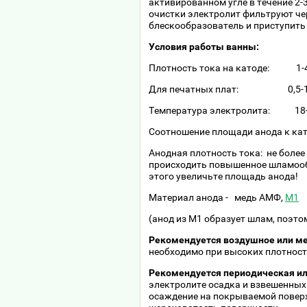
активированном угле в течение 2-
очистки электролит фильтруют че
блескообразователь и приступить 
Условия работы ванны:
Плотность тока на катоде: 1-4 
Для печатных плат: 0,5-1
Температура электролита: 18-2
Соотношение площади анода к кат
Анодная плотность тока: не более
происходить повышенное шламооб
этого увеличьте площадь анода!
Материал анода - медь АМФ,
М1
(анод из М1 образует шлам, поэто
Рекомендуется воздушное или м
необходимо при высоких плотност
Рекомендуется периодическая и
электролите осадка и взвешенных 
осаждение на покрываемой поверх