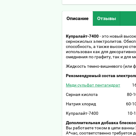
Описание
Отзывы
Купралайт-7400
- это новый высо
сернокислых электролитов. Обе
способность, а также высокую сте
использован как для декоративног
омеднения по графиту, так и для 
Жидкость темно-вишневого (или фи
Рекомендуемый состав электрол
Меди сульфат пентагидрат
160-1
Серная кислота 80-100
Натрия хлорид 60-100 мг/л
Купралайт-7400 10-12
Дополнительная добавка блеско
Вы работаете током в цепи ванны 2
А*час, соответственно требуется д