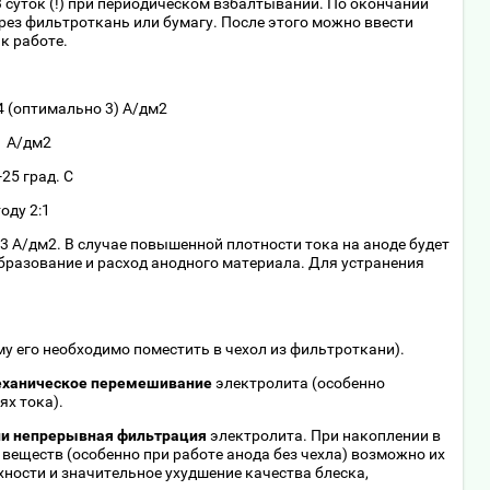
3 суток (!) при периодическом взбалтывании. По окончании
рез фильтроткань или бумагу. После этого можно ввести
к работе.
(оптимально 3) А/дм2
 А/дм2
5 град. С
оду 2:1
 3 А/дм2. В случае повышенной плотности тока на аноде будет
разование и расход анодного материала. Для устранения
му его необходимо поместить в чехол из фильтроткани).
еханическое перемешивание
электролита (особенно
ях тока).
ли непрерывная фильтрация
электролита. При накоплении в
веществ (особенно при работе анода без чехла) возможно их
ности и значительное ухудшение качества блеска,