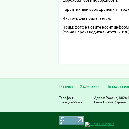
шероховатость поверхности.
Гарантийный срок хранения 1 год 
Инструкция прилагается.
Прим: фото на сайте носит инфор
(обьем, производительность и т.п.
Главная
О компании
Напишите на
Телефон:
Адрес:
Россия, 68264
понед-суббота
Е-mail:
zakaz@payalni