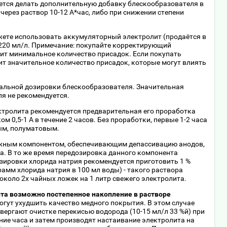
уется делать дополнительную добавку блескообразователя в
через раствор 10-12 А*час, либо при снижении степени
жете использовать аккумуляторный электролит (продаётся в
-220 мл/л. Примечание: покупайте корректирующий
жит минимальное количество присадок. Если покупать
ит значительное количество присадок, которые могут влиять
альной дозировки блескообразователя. Значительная
я не рекомендуется.
ктролита рекомендуется предварительная его проработка
м 0,5-1 А в течение 2 часов. Без проработки, первые 1-2 часа
ым, полуматовым.
ажным компонентом, обеспечивающим депассивацию анодов,
а. В то же время передозировка данного компонента
озировки хлорида натрия рекомендуется приготовить 1 %
рамм хлорида натрия в 100 мл воды) - такого раствора
 около 2х чайных ложек на 1 литр свежего электролита.
ита возможно постепенное накопление в растворе
могут ухудшить качество медного покрытия. В этом случае
вергают очистке перекисью водорода (10-15 мл/л 33 %й) при
ение часа и затем производят настаивание электролита на