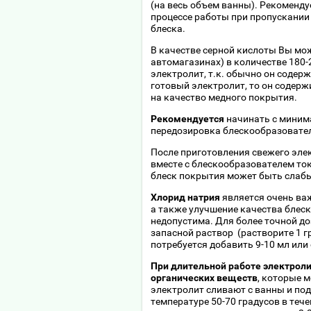
(на весь объем ванны). Рекоменд
процессе работы при пропускании 
блеска.
В качестве серной кислоты Вы мо
автомагазинах) в количестве 180
электролит, т.к. обычно он содер
готовый электролит, то он содерж
на качество медного покрытия.
Рекомендуется
начинать с миним
передозировка блескообразовател
После приготовления свежего эле
вместе с блескообразователем токо
блеск покрытия может быть слаб
Хлорид натрия
является очень в
а также улучшение качества блеск
недопустима. Для более точной д
запасной раствор (растворите 1 г
потребуется добавить 9-10 мл или
При длительной работе электрол
органических веществ
, которые 
электролит сливают с ванны и под
температуре 50-70 градусов в теч