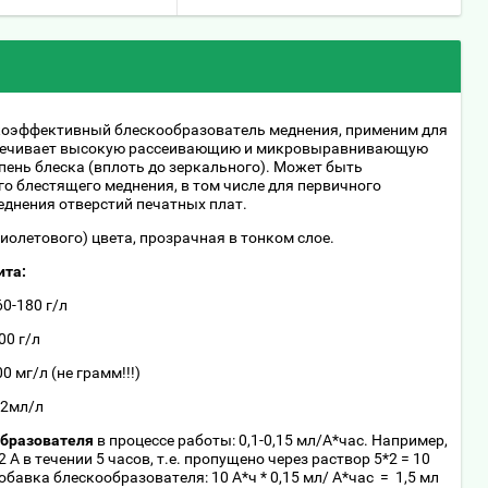
коэффективный блескообразователь меднения, применим для
спечивает высокую рассеивающию и микровыравнивающую
пень блеска (вплоть до зеркального). Может быть
о блестящего меднения, в том числе для первичного
меднения отверстий печатных плат.
олетового) цвета, прозрачная в тонком слое.
ита:
80 г/л
 г/л
 (не грамм!!!)
мл/л
образователя
в процессе работы: 0,1-0,15 мл/А*час. Например,
 А в течении 5 часов, т.е. пропущено через раствор 5*2 = 10
обавка блескообразователя: 10 А*ч * 0,15 мл/ А*час = 1,5 мл