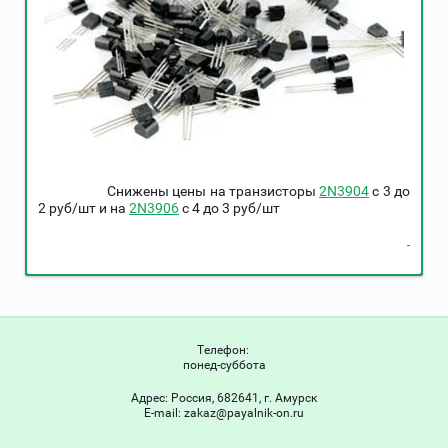
Снижены цены на транзисторы
2N3904
c 3 до
2 руб/шт и на
2N3906
c 4 до 3 руб/шт
Телефон:
понед-суббота
Адрес:
Россия, 682641, г. Амурск
Е-mail:
zakaz@payalnik-on.ru