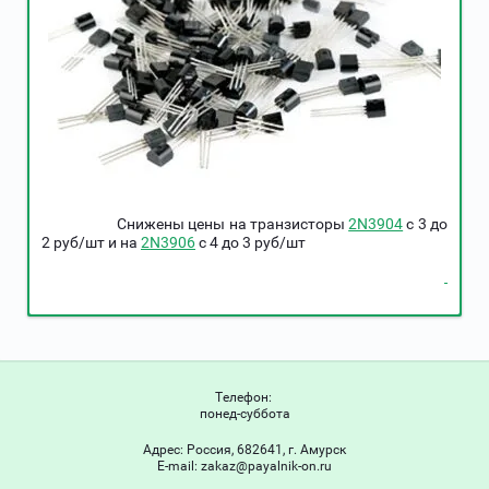
Снижены цены на транзисторы
2N3904
c 3 до
2 руб/шт и на
2N3906
c 4 до 3 руб/шт
Телефон:
понед-суббота
Адрес:
Россия, 682641, г. Амурск
Е-mail:
zakaz@payalnik-on.ru