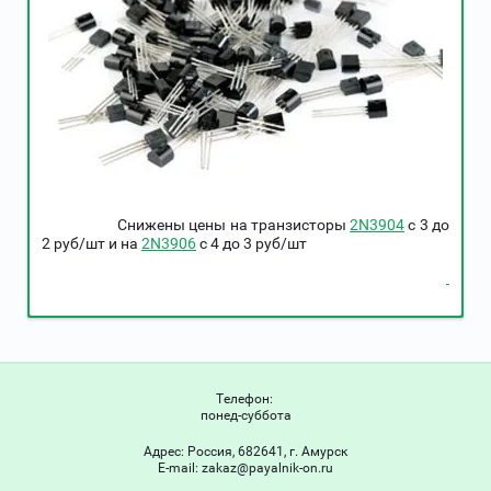
Снижены цены на транзисторы
2N3904
c 3 до
2 руб/шт и на
2N3906
c 4 до 3 руб/шт
Телефон:
понед-суббота
Адрес:
Россия, 682641, г. Амурск
Е-mail:
zakaz@payalnik-on.ru