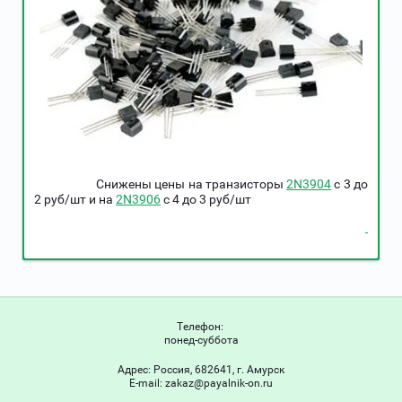
Снижены цены на транзисторы
2N3904
c 3 до
2 руб/шт и на
2N3906
c 4 до 3 руб/шт
Телефон:
понед-суббота
Адрес:
Россия, 682641, г. Амурск
Е-mail:
zakaz@payalnik-on.ru