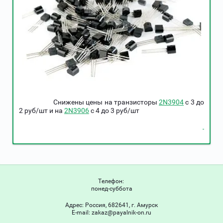
Снижены цены на транзисторы
2N3904
c 3 до
2 руб/шт и на
2N3906
c 4 до 3 руб/шт
Телефон:
понед-суббота
Адрес:
Россия, 682641, г. Амурск
Е-mail:
zakaz@payalnik-on.ru