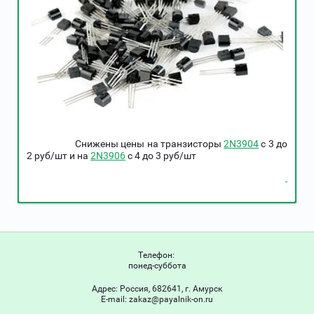
Снижены цены на транзисторы
2N3904
c 3 до
2 руб/шт и на
2N3906
c 4 до 3 руб/шт
Телефон:
понед-суббота
Адрес:
Россия, 682641, г. Амурск
Е-mail:
zakaz@payalnik-on.ru