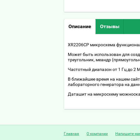
Описание
Отзывы
XR2206CP микросхема функционал
Может быть использован для созда
треугольник, меандр (прямоугольн
Частотный диапазон от 1 Гц до 2 
В ближайшее время на нашем сайт
лабораторного генератора на дан
Даташит на микросхему можноск
Главная
О компании
Напишите на