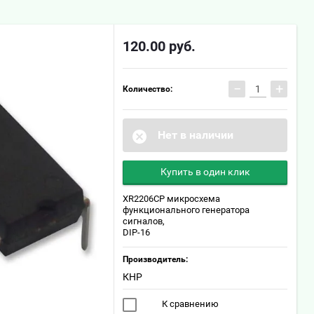
120.00
руб.
−
+
Количество:
Нет в наличии
Купить в один клик
XR2206CP микросхема
функционального генератора
сигналов,
DIP-16
Производитель:
КНР
К сравнению