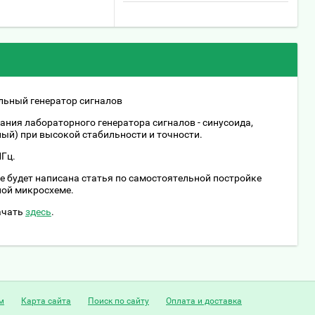
ьный генератор сигналов
ния лабораторного генератора сигналов - синусоида,
ый) при высокой стабильности и точности.
МГц.
е будет написана статья по самостоятельной постройке
ной микросхеме.
ачать
здесь
.
м
Карта сайта
Поиск по сайту
Оплата и доставка