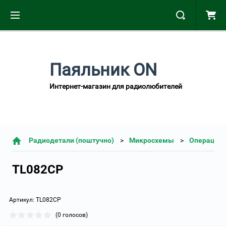
Паяльник ON
Интернет-магазин для радиолюбителей
Радиодетали (поштучно)
Микросхемы
Операцион
TL082CP
Артикул:
TL082CP
(0 голосов)