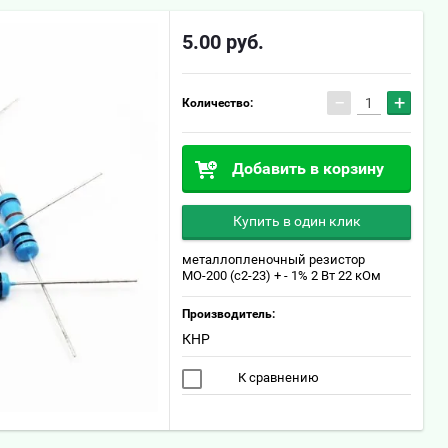
5.00
руб.
−
+
Количество:
Добавить в корзину
Купить в один клик
металлопленочный резистор
МО-200 (с2-23) + - 1% 2 Вт 22 кОм
Производитель:
КНР
К сравнению