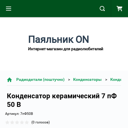
Паяльник ON
Интернет-магазин для радиолюбителей
Радиодетали (поштучно)
Конденсаторы
Конденс
Конденсатор керамический 7 пФ
50 В
Артикул:
7пФ50В
(0 голосов)