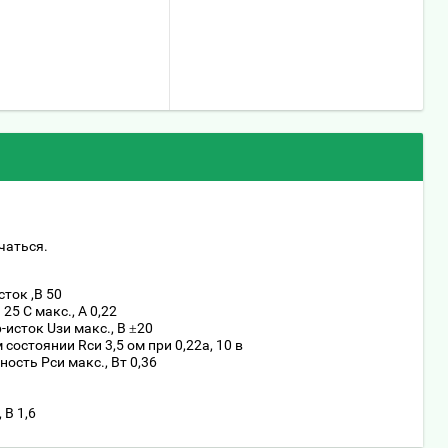
чаться.
ток ,В 50
5 С макс., А 0,22
исток Uзи макс., В ±20
остоянии Rси 3,5 ом при 0,22a, 10 в
сть Pси макс., Вт 0,36
 В 1,6